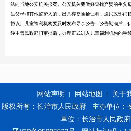
法向当地公安机关报案。公安机关要做好查找弃婴的生父
生父母和其他监护人的，出具弃婴捡拾证明，送民政部门
协议。儿童福利机构要及时发布寻亲公告，公告期满后，
经主管民政部门审批后，办理正式进入儿童福利机构的手
如何合法收养弃婴
通知指出，已私自收留弃婴的个人，收留人有收养意愿
及相关法律政策规定的，依法办理收养登记。收留人有收
的，收留人常住户口所在地的乡（镇）人民政府、街道办
网站声明
网站地图
关于
福利机构抚养，同时为收留人看望弃婴、奉献爱心、开展
版权所有：长治市人民政府 主办单位：
留人坚持自行抚养又符合家庭寄养条件的，当地儿童福利
单位：长治市人民政府
照《家庭寄养管理暂行办法》指导和监管。