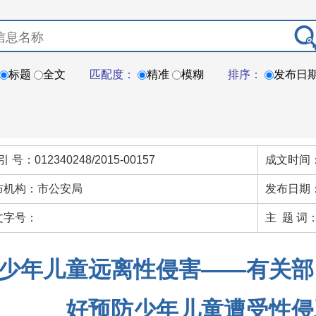
标题
全文
匹配度：
精准
模糊
排序：
发布日
引 号：012340248/2015-00157
成文时间：
布机构：市公安局
发布日期：
文字号：
主 题 词
少年儿童远离性侵害——有关部
好预防少年儿童遭受性侵