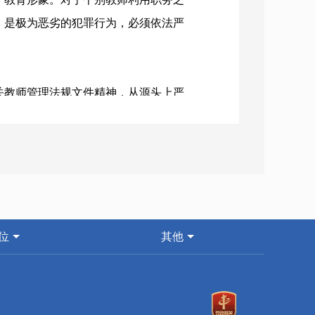
，是极为恶劣的犯罪行为，必须依法严
教师管理法规文件精神，从源头上严
禁聘用受到剥夺政治权利或者故意犯罪
。
童遭受性侵工作中各自的职责分别作
位
其他
团、妇联、家庭、社会六位一体的保护
一张安全保护网。