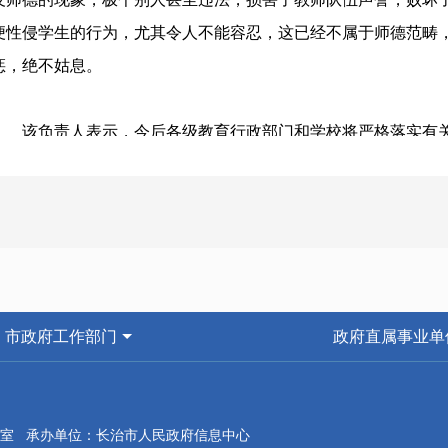
便性侵学生的行为，尤其令人不能容忍，这已经不属于师德范畴
惩，绝不姑息。
该负责人表示，今后各级教育行政部门和学校将严格落实有关
把教师入口关，落实对校长、教师和职工从业资格有关规定，严
受到有期徒刑以上刑事处罚人员、有精神病史人员担任教职员工
系统工程预防性侵犯
《意见》对各地教育、公安、团组织、妇联组织在预防少年儿
市政府工作部门
政府直属事业单
出明确规定，强调四部门协调配合，努力构建教育、公安、共青
中小学生工作机制，做到安全监管全覆盖，共同为中小学生构建
室 承办单位：长治市人民政府信息中心