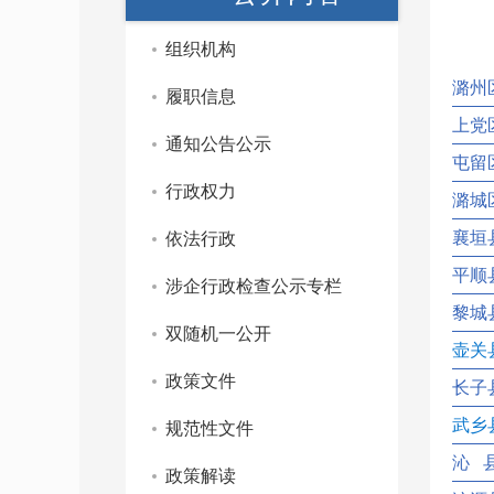
组织机构
潞州
履职信息
上党
通知公告公示
屯留
行政权力
潞城
襄垣
依法行政
平顺
涉企行政检查公示专栏
黎城
双随机一公开
壶关
政策文件
长子
武乡
规范性文件
沁 
政策解读