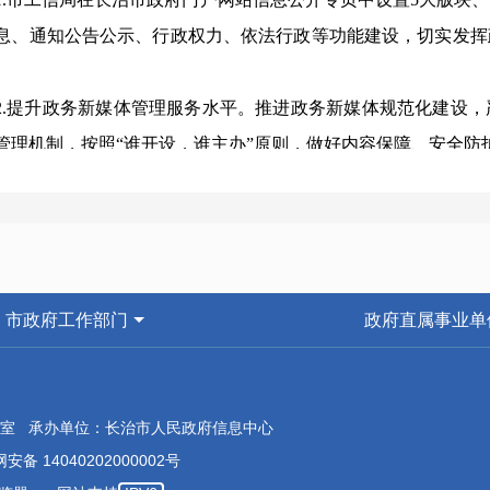
息、通知公告公示、行政权力、依法行政等功能建设，切实发挥
2.提升政务新媒体管理服务水平。推进政务新媒体规范化建设
管理机制，按照“谁开设，谁主办”原则，做好内容保障、安全防
3.7月5日上午，长治市人民政府新闻办公室召开2022年工业
项目实施情况进行介绍，并回答记者提问。
（五）监督保障
市工信局积极落实《长治市人民政府办公室关于印发长治市202
市政府工作部门
政府直属事业单
加大公开力度、增加公开深度、提高公开精度。
一是健全组织领导和工作保障，建立健全工作机制。主要领导亲
公开主管部门，负责协调局机关各科室、局属各单位推进落实政
室 承办单位：长治市人民政府信息中心
的公开工作落实落细。
安备 14040202000002号
二是全年共参加市政府信息中心组织的政务公开工作培训6次，