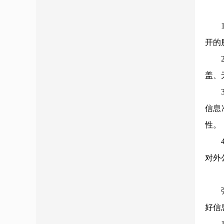
开的
盖、
信息
性。
对外
好信