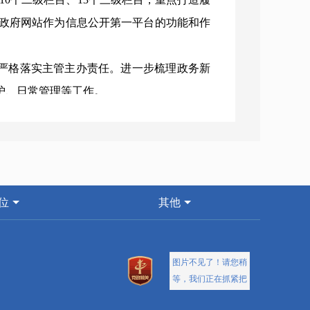
政府网站作为信息公开第一平台的功能和作
，严格落实主管主办责任。进一步梳理政务新
护、日常管理等工作。
重点项目实施情况新闻发布会，市工信局就工业
2年度政务公开工作考核方案的通知》要求，
位
其他
自主抓，分管领导具体负责，局办公室作为
务公开有关工作，尤其是将重点领域和重点
并及时参加培训后测试，取得良好成绩。培