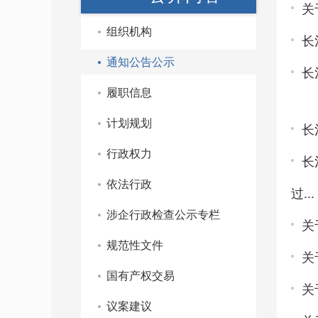
关
组织机构
长
通知公告公示
长
履职信息
计划规划
长
行政权力
长
依法行政
过...
涉企行政检查公示专栏
关
规范性文件
关
国有产权交易
关
议案建议