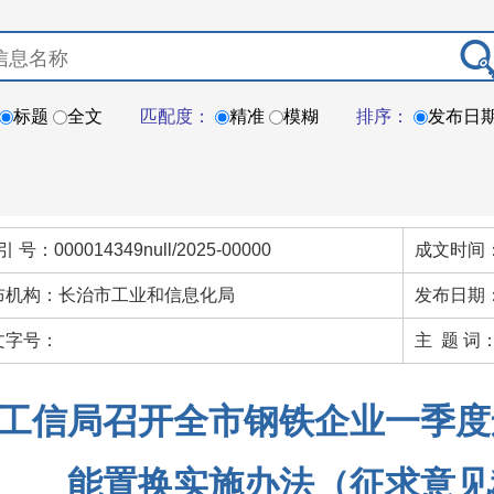
标题
全文
匹配度：
精准
模糊
排序：
发布日
引 号：000014349null/2025-00000
成文时间：
布机构：长治市工业和信息化局
发布日期：
文字号：
主 题 词
工信局召开全市钢铁企业一季度
能置换实施办法（征求意见