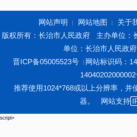
设备
竞价
长
长
网站声明
网站地图
关于
公告
子
子
版权所有：长治市人民政府 主办单位：
（电
电子结肠镜、电子
县
县
2
子结
2022.9.29
2022.10.12
549
单位：长治市人民政府
胃镜、办公桌椅等
中
中
肠
医
医
晋ICP备05005523号
网站标识码：140
镜、
院
院
1404020200000
电子
胃
推荐使用1024*768或以上分辨率，并
镜、
器。 网站支持
I
办公
桌椅
script>
等）
长