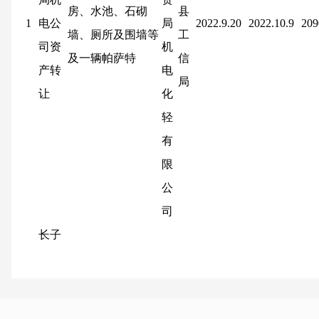
房、水池、石砌
县
1
电公
局
2022.9.20
2022.10.9
209
墙、厕所及围墙等
工
司资
机
及一辆帕萨特
信
产转
电
局
让
化
轻
有
限
公
司
长子
县中
医院
废旧