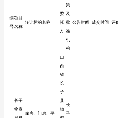
策
委
及
编
项目
转让标的名称
托
批
公告时间
成交时间
评
号
名称
方
准
机
构
山
西
省
长
子
长子
县
长
物资
物
库房、门房、平
子
局机
资