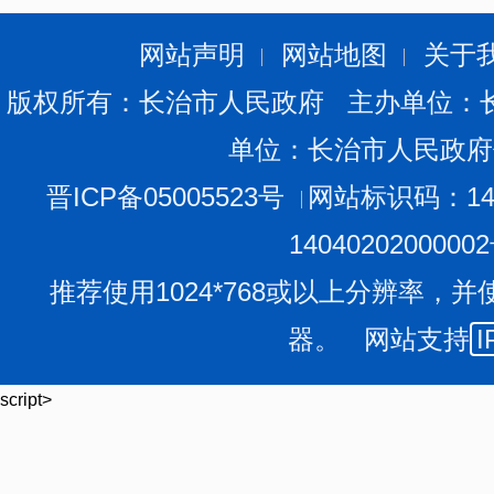
网站声明
网站地图
关于
版权所有：长治市人民政府 主办单位：
单位：长治市人民政府
晋ICP备05005523号
网站标识码：140
两位老师的授课理论联系实际，接地气，针对性强，
1404020200000
葱种植管理及销售中存在的问题，得到广大种植户的一致
推荐使用1024*768或以上分辨率，并
业科技特派员和种植户发放农业实用技术宣传册800余册。
通过举办培训，广大农业科技特派员和种植户学习了
器。 网站支持
I
害防治方面的知识，提升农民种植山楂树的技术水平，拓
了群众学科技、懂科技、用科技、依靠科技增收致富的积
script>
派员在基层开展科技创新创业，积极培育县区农业特色产