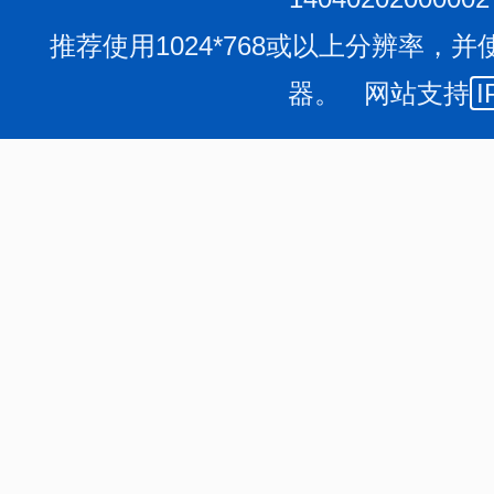
第六条 学校具体负责国际学生的招收和培养，并负责
推荐使用1024*768或以上分辨率，并
考试考核、学历证书颁发及日常管理工作。
器。 网站支持
I
第二章 招生管理
第七条 长治市市域内的全日制公、民办学前、初等、
生。招收国际学生的学校须具备如下基本条件：
（一）有健全的领导和工作机构；
（二）有完善的管理规章制度；
（三）有适应培养需要的教师和教辅人员队伍；
（四）有满足人才培养需要的教学设施及后勤保障条
第八条 学校招收国际学生之前须向市教育局备案。备
请报告和备案表（备案表样表见附件）。省属驻市学校和
请。县区所属学校备案申请经县级教育行政部门同意和汇
准备案后，根据自身办学条件自主进行招生工作。
本细则下发之前经省教育厅审批已取得招收国际学生资