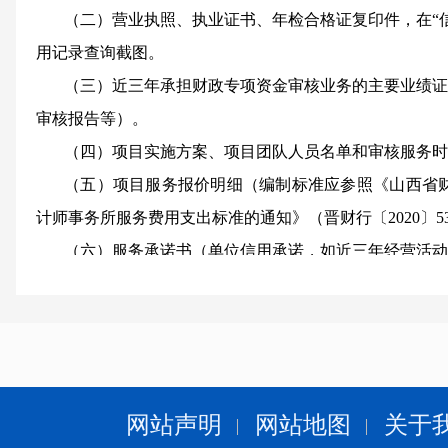
（二）营业执照、执业证书、年检合格证复印件，在
“
用记录查询截图。
（三）近三年承担财政专项资金审核业务的主要业绩证
审核报告等）。
（四）项目实施方案、项目团队人员名单和审核服务时
（五）项目服务报价明细（编制标准应参照《山西省
计师事务所服务费用支出标准的通知》（晋财行〔
2020〕
（六）服务承诺书（单位信用承诺，如近三年经营活动
及行业惩戒、承担相关审计业务中无不良记录等；材料真
以上材料须逐页加盖公章。
五、报名时间及方式
（一）报名时间：
即日起至
4
月
20
日
。
（二）报名方式：申请单位将书面申报材料报送至市
发
网站声明
网站地图
关于