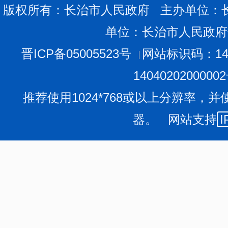
（三）报名结束后，将按照相关工作要求择优选定服务
版权所有：长治市人民政府 主办单位：
联系人
：
高雪琴
程茜
单位：长治市人民政府
电
话：
0355-3151312
地
址：长治市
长兴南路
70号
晋ICP备05005523号
网站标识码：140
邮
箱：
czfgjgk@163.com
1404020200000
推荐使用1024*768或以上分辨率，并
器。 网站支持
I
长治市发展和改革委员