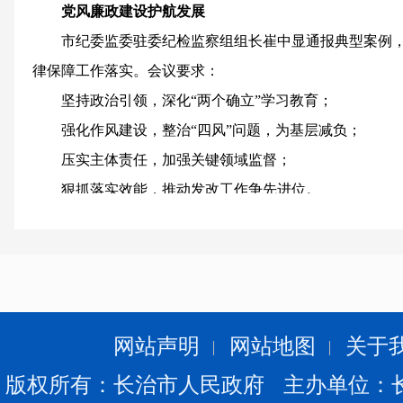
党风廉政建设护航发展
市纪委监委驻委纪检监察组组长崔中显通报典型案例，
律保障工作落实。会议要求：
坚持政治引领，深化“两个确立”学习教育；
强化作风建设，整治“四风”问题，为基层减负；
压实主体责任，加强关键领域监督；
狠抓落实效能，推动发改工作争先进位。
凝心聚力开新局
王灵恩强调，全市发改干部要锚定目标、实干争先，以
市委、市政府决策部署落地见效，为谱写长治现代化建设
会议还听取了各县区、高新区、经开区工作汇报，并现
网站声明
网站地图
关于
版权所有：长治市人民政府 主办单位：