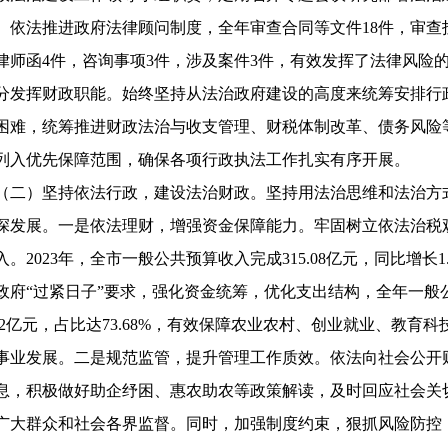
。依法推进政府法律顾问制度，全年审查合同等文件18件，审查
律师函4件，咨询事项3件，涉及案件3件，有效发挥了法律风险
分发挥财政职能。始终坚持从法治政府建设的高度来统筹安排行
困难，统筹推进财政法治与收支管理、财税体制改革、债务风险
列入优先保障范围，确保各项行政执法工作扎实有序开展。
（二）坚持依法行政，建设法治财政。坚持用法治思维和法治方
深发展。一是依法理财，增强资金保障能力。牢固树立依法治税
入。2023年，全市一般公共预算收入完成315.08亿元，同比增长
政府“过紧日子”要求，强化资金统筹，优化支出结构，全年一般公共
2.42亿元，占比达73.68%，有效保障农业农村、创业就业、教
事业发展。二是规范监管，提升管理工作质效。依法向社会公开
息，积极做好助企纾困、惠农助农等政策解读，及时回应社会关
广大群众和社会各界监督。同时，加强制度约束，狠抓风险防控