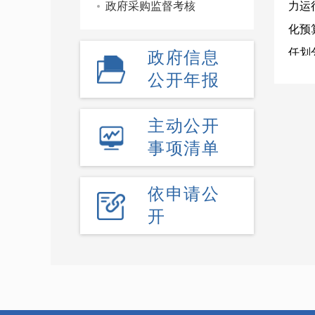
政府采购监督考核
力运
化预
任划
政府信息
等动
公开年报
科学
主动公开
个项
事项清单
效能
自查
依申请公
推动
开
实开
市场
要求
保证
据政