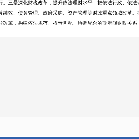
行。三是深化财税改革，提升依法理财水平。把依法行政、依法
算绩效、债务管理、政府采购、资产管理等财政重点领域改革。
分改革，构建依法规范、权责匹配、协调配合的政府间财政关系
态调整支出标准，严格按照支出标准审核预算，坚决杜绝虚高虚
安排债务规模，将政府杠杆率控制在合理水平；注重绩效事前评估
目压减单位10%公用经费预算，一个项目不予安排单位申报预算8
。依法依规对行政机关、企事业单位的财政、财务、会计活动实施
自纠、财经纪律重点问题专项整治、2023年度会计监督检查、工
财会监督工作加力提效。五是坚持法治思维，持续优化营商环境
展“优化营商环境提升年”活动，持续深化“放管服”改革。依法
主体平等参与；开展保证金和合同款项专项治理工作，继续执行
各主管预算单位收集整理本部门的保证金收取退还情况和政府采
金及时支付合同款项，切实减少企业资金周转期和资金占用成本
策变化进行维护更新，扩大政策覆盖面和知晓度。严格落实减税