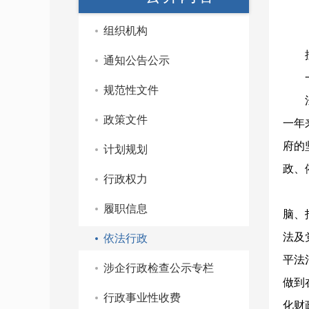
组织机构
通知公告公示
规范性文件
政策文件
一年
府的
计划规划
政、
行政权力
履职信息
脑、
法及
依法行政
平
法
涉企行政检查公示专栏
做到
行政事业性收费
化财