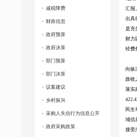
减税降费
汇报
出具
财政信息
是充
政府预算
财力
政府决算
经费
部门预算
向纵
部门决算
政收
议案建议
落实
42
乡村振兴
民生
采购人失信行为信息公开
域信
政府采购政策
接受