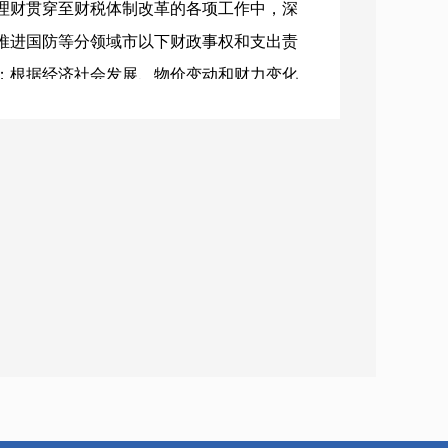
理财贯穿至财税体制改革的各项工作中，深
推进国防等分领域市以下财政事权和支出责
；根据经济社会发展、物价变动和财力变化
报的预算支出；强化跨周期和逆周期调节，
和评价结果应用，对评价结果为“中”的一
00万元。四是严肃财经纪律，提升财会监督
监督，组织开展2022年度预决算公开情况
程结算审查等工作，抓好“三公”问题整改，
。全面贯彻落实《优化营商环境条例》，扎
推动政府采购意向早公开、全公开，确保各类
政府采购保证金和合同款项支付月报制度，
购合同款项支付情况，督促采购人按时退还
。依法公开行政事业性收费项目，并及时根
降费政策，对6个县区和6个市直执收单位开