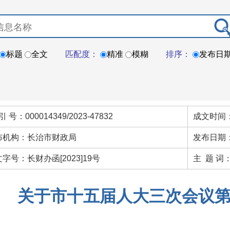
标题
全文
匹配度：
精准
模糊
排序：
发布日
引 号：000014349/2023-47832
成文时间：
布机构：长治市财政局
发布日期：
字号：长财办函[2023]19号
主 题 词
关于市十五届人大三次会议第