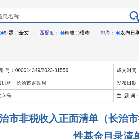
标题
全文
匹配度：
精准
模糊
排序：
发布日
引 号：000014349/2023-31556
成文时间：
布机构：长治市财政局
发布日期：
文字号：
主 题 词
治市非税收入正面清单（长治市
性基金目录清