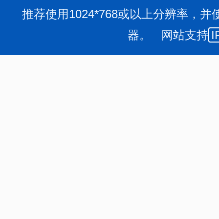
2
、
税收收入全面飘红。
我市税收收入共完成79.34亿元，
推荐使用1024*768或以上分辨率，并
元，其中：增值税、营业税、企业所得税、个人所得税、资源
器。 网站支持
I
元，占税收收入的81.15%，同比增长88.07%，增收30.15
3
、
非税收入同比减收。
全市非税收入完成18.65亿元，
减收的主要原因：
一是
上年同期省财政厅返还采矿权探矿权价款
减收4.07亿元；
二是
上年同期襄垣县、长治县入库建筑和土地
万元，减收2.7亿元；
三是
上年同期长治县审计罚没收入完成
净减收；
四是
上年同期长治县黎都资产管理公司交纳国有参股
年无此因素，形成净减收。
4
、
多数县区收入同比增
收
。
全市县级完成地方收入93.
25.17亿元。10个县区实现同比增长，增收额达到亿元的县
元，长子县增收5.06亿元，郊区增收3.63亿元，高新区增收3
源县增收2.84亿元，襄垣县增收1.02亿元。城区、壶关
额不大。14个县区均完成进度计划，进度最快的长子县超进度