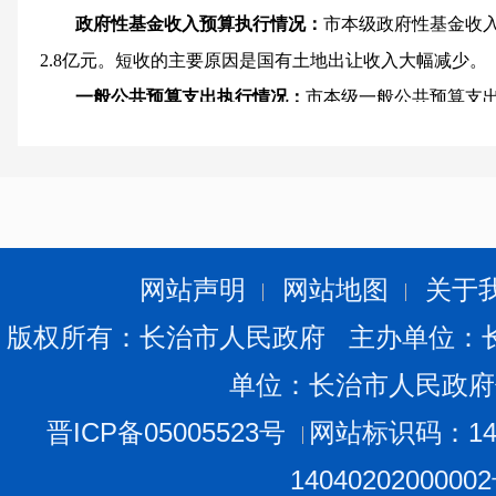
政府性基金收入预算执行情况：
市本级政府性基金收入1
2.8亿元。短收的主要原因是国有土地出让收入大幅减少。
一般公共预算支出执行情况：
市本级一般公共预算支出
72.77%，同比增长36.76%，增支13.58亿元。教育、
贫攻坚、科学技术、农林水事务、住房保障等民生支出执
定发展的需要，体现了统筹兼顾、保证基本、重点优先的
政府性基金支出预算执行情况：
市本级政府性基金支出9
同比下降52.98%，减支1.07亿元。主要原因是国土收入
网站声明
网站地图
关于
（三）全市一般公共预算收支执行情况分析
版权所有：长治市人民政府 主办单位：
1
、
一般公共预算收入大幅增长。
一般公共预算收入增
单位：长治市人民政府
因有四个：
一是
市委、市政府大力推进供给侧结构性改革，
了我市经济发展；
二是
财政体制调整税收分成比例变化；
晋ICP备05005523号
网站标识码：140
市财税部门加强收入征管力度，力保各项收入“应收尽收”
1404020200000