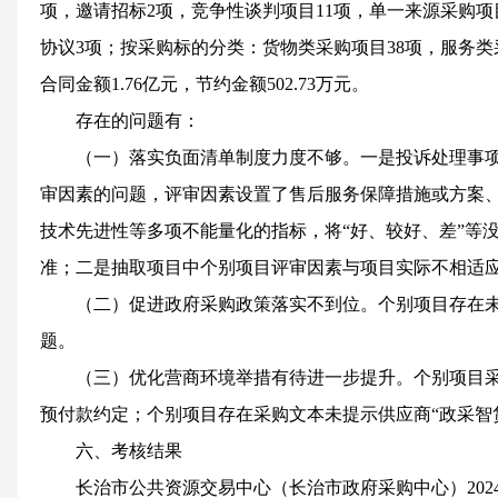
项，
邀请招标
2项，
竞争性谈判项目
11
项，单一来源采购项
协议
3项
；按采购标的分类：
货物类采购项目
38
项，服务类
合同金额
1.76
亿元，节约金额
502.73
万元。
存在的问题有：
（
一
）
落实负面清单制度力度不够。
一是投诉处理事
审因素的问题，评审因素设置了售后服务保障措施或方案
技术先进性等多项不能量化的指标，将
“好、较好、差”等
准
；
二是抽取项目中个别项目评审因素与项目实际不相适
（
二
）促进
政府采购政策落实不到位
。
个别项目存在
题
。
（三）优化营商环境举措有待进一步提升。
个别项目
预付款约定；
个别项目
存在
采购文本未提示供应商
“政采智
六、考核结果
长治市公共资源交易中心（长治市政府采购中心）
202