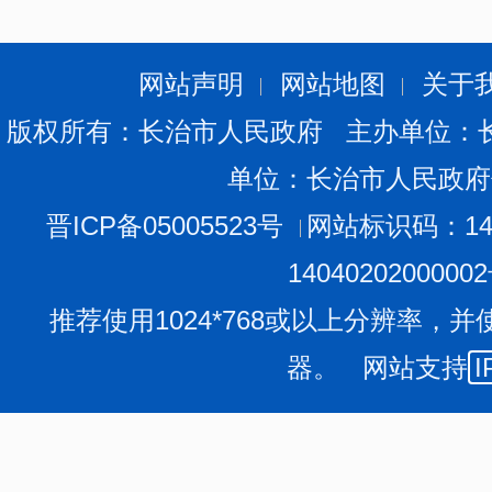
安全生产的职责边界、事故灾害“防”与“救”的职责边界、
故灾害抢险救援的职责边界；规定了市安委会及其办公室
业安全管理和行业安全监管的责任划分，制定了落实安全
网站声明
网站地图
关于
产职责的全覆盖，扣紧压实全方位、全过程安全生产责任
版权所有：长治市人民政府 主办单位：
清单。
规范建立了应急管理职权和责任事项的“两个清单”，
单位：长治市人民政府
政职权运行流程图和廉政风险防控图，加快形成边界清晰
职能体系和科学有效的权力监督、制约、协调机制。
第三
晋ICP备05005523号
网站标识码：140
建立“1+3+4+5”制度体系的基础上，制定出台《关于进
1404020200000
《关于规范应急执法行为、加强执法全程监督、提升执法
推荐使用1024*768或以上分辨率，并
步规范执法程序，强化法治监督，筑牢行政执法制度基础
器。 网站支持
I
集体讨论制度。
明确了集体讨论范围和内容、审议程序、
监督、提高效能奠定了坚实基础。
（三）健全完善法治应急机制体系。
第一，明晰部门
市应急救援相关单位职责的通知》，细化明确了45个市级