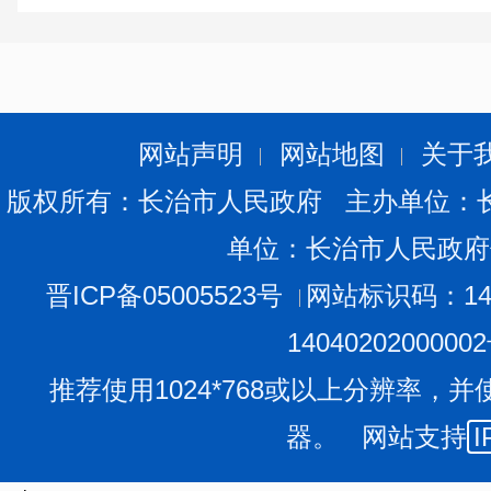
施、安全管理和灾害管控能力合理圈定当年采掘生产作业
生产作业。
（三）煤矿要严格设定采掘红线管理范围，并以采掘
为基础绘制采掘红线管理图。生产矿井要根据年度采掘计
网站声明
网站地图
关于
区域。建设及技术改造矿井要根据批准的初步设计及其变
版权所有：长治市人民政府 主办单位：
理范围控制建设区域。
单位：长治市人民政府
采掘红线管理范围要用红线圈定，并逐一标注拐点坐
图上不能完全圈定全矿井采掘红线管理范围的，要分采区
晋ICP备05005523号
网站标识码：140
（四）煤矿要提前对红线管理范围进行隐蔽致灾因素
1404020200000
理报告，按预先制定的措施进行灾害治理，并将普查成果
推荐使用1024*768或以上分辨率，并
图上，实现红线管理范围内水害、瓦斯、火灾、顶板、冲
器。 网站支持
I
煤矿隐蔽致灾因素普查应当遵循井上下、全方位、无
探等多种技术手段，明确探测目的，合理布置点位和钻孔