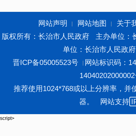
（四）危化配套装置
方面
。
涉及煤气、液氨、
LNG
业，
是否
严格按照标准规范要求建立完善的不间断信息采
泄漏报警装置，设置紧急切断、紧急处置装置和独立的安
网站声明
网站地图
关于
成套设备进行检测检验。
版权所有：长治市人民政府 主办单位：
（五）易燃易爆治理方面
。易燃易爆区域动火、煤气
单位：长治市人民政府
作业是否落实方案审批、风险辨识、条件确认、现场监护
警信息系统
是否
完善，报警信号传输
是否
进行集中管理
晋ICP备05005523号
网站标识码：140
场所，以及煤气区域的值班室、操作室等人员较集中的
1404020200000
报警仪和安全警示标志。煤气分配主管上支
管引接处是
推荐使用1024*768或以上分辨率，并
排水器的设置、水封高度、给（加）水装置是否符合标准
器。 网站支持
I
（六）外包外委方面
。对
“一厂多租、业态混杂、厂
包外委
单位管理职责是否明确、资质资格是否审查、作
script>
安全告知是否落实，现场监督检查、协调交叉作业是否
（
七
）订单式生产方面
。企业在停产及生产时，要及