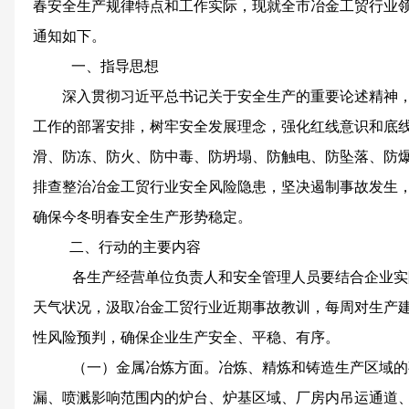
春安全生产规律特点
和工作实际，现就全市冶金工贸行业
通知如下。
一、指导思想
深入贯彻习近平总书记关于安全生产的重要论述精神
工作的部署安排，树牢安全发展理念，强化红线意识和底
滑、防冻、防火、防中毒、防坍塌、防触电、防坠落、防
排查整治冶金工贸行业安全
风险隐患
，
坚决遏制事故发生
确保今冬明春安全生产形势稳定。
二、
行动的主要内容
各生产经营单位负责人和安全管理人员要结合企业实
天气
状况，汲取
冶金工贸行业
近期
事故教训，每周对生产
性风险预判
，
确保
企业
生产安全
、
平稳、有序
。
（一）金属冶炼方面
。冶炼、精炼和铸造生产区域的
漏、喷溅影响范围内的炉台、炉基区域、厂房内吊运通道