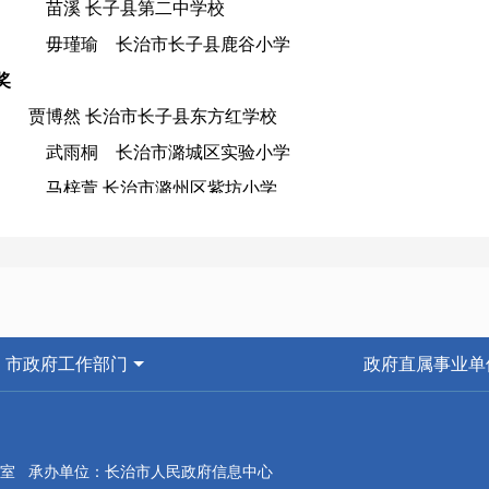
苗溪 长子县第二中学校
毋瑾瑜 长治市长子县鹿谷小学
奖
贾博然 长治市长子县东方红学校
武雨桐 长治市潞城区实验小学
马梓萱 长治市潞州区紫坊小学
二、防震减灾科普作品大赛
（一）宣传图类
一等奖
市政府工作部门
政府直属事业单
《防震减灾，科普先行》 长治市屯留区李高中心学校 王欣
二等奖 （空缺）
三等奖
室 承办单位：长治市人民政府信息中心
《防震减灾宣传海报》 襄垣县王桥镇五阳小学 朱艳君 范