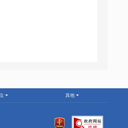
位
其他
发龙