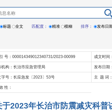
标题
全文
匹配度：
精准
模糊
排序：
发布日
引 号：000014349012340731/2023-00099
成文时间：
布机构：长治市应急管理局
发布日期：
文字号：长应急发〔2023〕53号
主 题 词
效 性：
关于2023年长治市防震减灾科