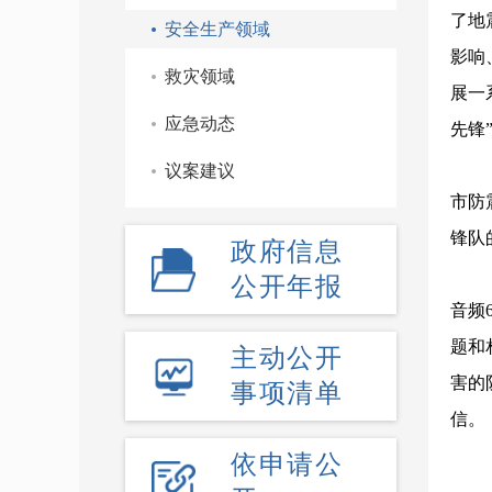
了地
安全生产领域
影响
救灾领域
展一
应急动态
先锋
议案建议
市防
锋队
政府信息
公开年报
音频
题和
主动公开
害的
事项清单
信。
依申请公