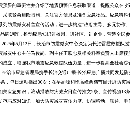
震预警的重要性并介绍了地震预警信息获取渠道，提醒公众在收
、采取紧急避险措施、关注官方信息及准备应急物品。应急科科
系列防震减灾科普宣传活动，进一步构建“政府主导、多元协作、
”品牌矩阵，推动应急知识进校园、进社区、进企业，营造全民
2025年5月12日，长治市防震减灾中心决定为长治雷霆救援队
震减灾中心主任马俊岗、副主任王跃忠及相关科室负责人出席授
的成立，增强我市地震应急救援队伍力量，进一步提高全社会综
长治市应急管理局携手长治交通广播·长治应急广播共同发起防
6条，每日滚动播出30次；在早高峰和晚高峰两档节目开辟防灾
相关应急知识，滚动播放防灾减灾日宣传推文5条、宣传视频13
防范与应对知识，加大防灾减灾宣传力度。协调移动、联通、电