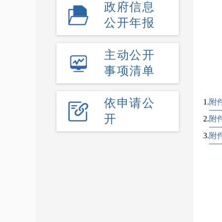
政府信息
公开年报
主动公开
事项清单
依申请公
1.
附
开
2.
附
3.
附