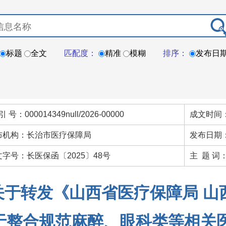
标题
全文
匹配度：
精准
模糊
排序：
发布日
引 号：000014349null/2026-00000
成文时间：
布机构：长治市医疗保障局
发布日期：
文字号：长医保函〔2025〕48号
主 题 词
关于转发《山西省医疗保障局 山
于整合规范麻醉、眼科类等相关