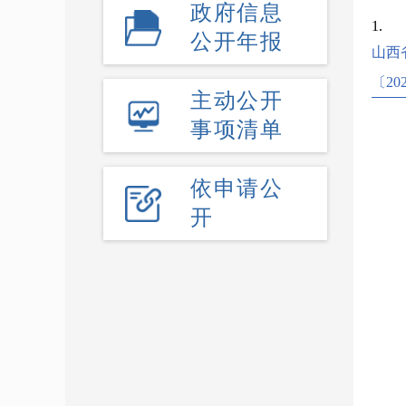
政府信息
1.
公开年报
山西
〔202
主动公开
事项清单
依申请公
开