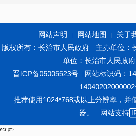
第六条
专家入库具备以下基本条件：
（一）政治立场坚定，遵纪守法，恪守职业道德，
录；
网站声明
网站地图
关于
（二）服从工作安排，能够公平、公正、诚实履职，
版权所有：长治市人民政府 主办单位：
（三）年龄不超过60周岁且在职（资质特别优秀者可
单位：长治市人民政府
专业技术职称的临床专家或从事医保管理、病案管理等工作
（四）熟悉相关医保政策，积极参加医保部门组织的
晋ICP备05005523号
网站标识码：140
（五）列入国家级、省市级重点学科（专科）带头人
1404020200000
第七条
专家分类：
推荐使用1024*768或以上分辨率，并
（一）按26个主要诊断大类（MDC）划分的临床专家
器。 网站支持
I
（二）在定点医疗机构从事药学、医保管理、医院管
等职能领域的专家。
script>
第八条
专家委员会的建立：