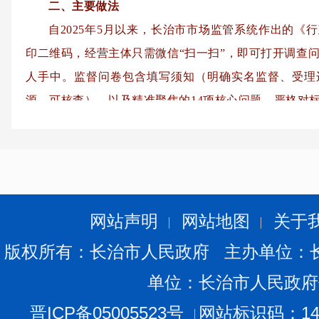
二、主要做法
自2025年5月以来，长治市市场监管系统作出的《
印二维码，经营主体只需微信“扫一扫”，即可打开调查
人手中。监督问卷包含填写须知（明确实名监督、受理
源、可核查）、以及精准聚焦的14项核心问题，严格对标
度要求，为执法行为绘制了一份精细的“体检表”。依托“
流转办至具体办案单位处理，形成了“收集-分办-处理-反
三、经验成效
“码上监督”有效拓宽了监督渠道，虽实施时间尚短，
网站声明
网站地图
关于
已清晰显现，公开透明的监督方式转化为了规范执法的内
通过“赋码监督”，将促进办案人员在调查取证、程序履
版权所有：长治市人民政府 主办单位：
自觉提升标准、注重细节，从而全面规范执法行为，有
单位：长治市人民政府
公信力。下一步，我市将继续深化与完善监督机制，着
晋ICP备05005523号
网站标识码：140
明、可预期的法治化营商环境。