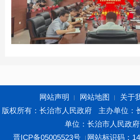
会议要求，精准服务经营主体是推动高质量发展
服务发展大局。全市各级各部门要切实提高政治站位
网站声明
网站地图
关于
府的决策部署上来，围绕营造全面创业环境、实施分
版权所有：长治市人民政府 主办单位：
等主要工作任务，加强组织领导、强化协调联动、细
实际行动帮助经营主体解难题、稳增长、促发展。
单位：长治市人民政府
晋ICP备05005523号
网站标识码：140