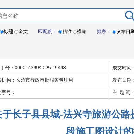
标题
全文
匹配度：
精准
模糊
排序：
发布日
引 号：000014349/2025-15443
成文时间：
布机构：长治市行政审批服务管理局
发布日期：
文字号：
主 题 词
关于长子县县城-法兴寺旅游公路
段施工图设计的