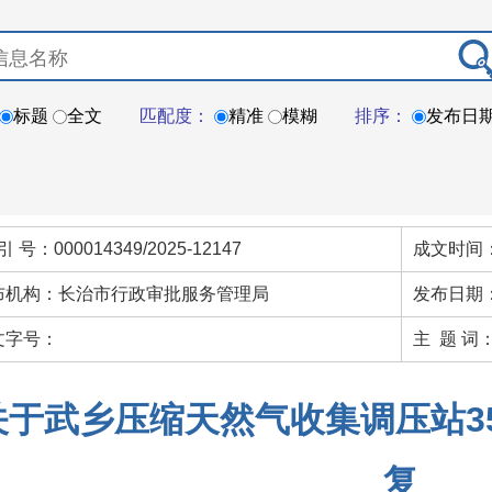
标题
全文
匹配度：
精准
模糊
排序：
发布日
引 号：000014349/2025-12147
成文时间：
布机构：长治市行政审批服务管理局
发布日期：
文字号：
主 题 词
关于武乡压缩天然气收集调压站3
复