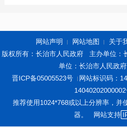
规章
0
0
0
行政规范性文件
0
0
0
第二十条第（五）项
信息内容
本年处理决定数量
网站声明
网站地图
关于
行政许可
0
版权所有：长治市人民政府 主办单位：
第二十条第（六）项
单位：长治市人民政府
信息内容
本年处理决定数量
晋ICP备05005523号
网站标识码：140
行政处罚
0
1404020200000
行政强制
0
推荐使用1024*768或以上分辨率，并
第二十条第（八）项
器。 网站支持
I
信息内容
本年收费金额（单位：万