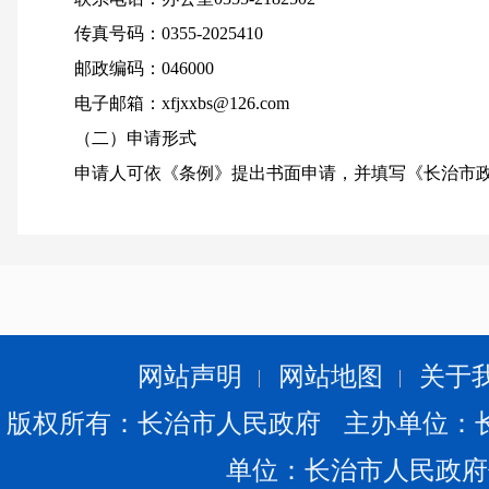
传真号码：0355-2025410
邮政编码：046000
电子邮箱：xfjxxbs@126.com
（二）申请形式
申请人可依《条例》提出书面申请，并填写《长治市政
《申请表》）。《申请表》可向长治市信访局政府信息公
人民政府办公室主动公开的政府信息主要通过长治市人民
www.changzhi.gov.cn
）、新闻发布会及报刊、广播、电视等
可通过前述联系电话咨询相关申请手续。
1、书面提出申请
网站声明
网站地图
关于
（1）通过互联网提交申请。
版权所有：长治市人民政府 主办单位：
申请人可以在长治市人民政府办公室主动公开的政府信
站（网址：
www.changzhi.gov.cn
）、新闻发布会及报刊、
单位：长治市人民政府
开。 网站上填写电子版《长治市政府信息公开申请表》