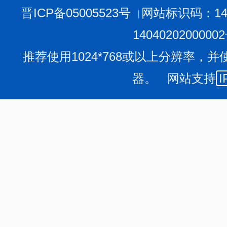
晋ICP备05005523号
网站标识码：140
（2）通过信函、传真的形式提交申请。
申请人通过信函方式提出申请的，请在信封左下角注明“
1404020200000
人通过传真方式提出申请的，请相应注明“政府信息公开申
推荐使用1024*768或以上分辨率，并
（3）当面提出申请
器。 网站支持
I
申请人可以到本机关政府信息公开受理机构当面提出申
2、口头提出申请
原则上申请应当采取书面形式。申请人提交书面申请书
机关信息公开工作机构工作人员代为填写《申请表》，经
（三）申请的要求
为了提高申请的处理效率，申请人应对所需信息尽量描
称（标题）、发布时间、文号或者其他有助于确定信息内
申请人向本机关政府信息公开工作机构申请公开信息，
式。
申请人可以委托代理人提出政府信息公开申请，申请时