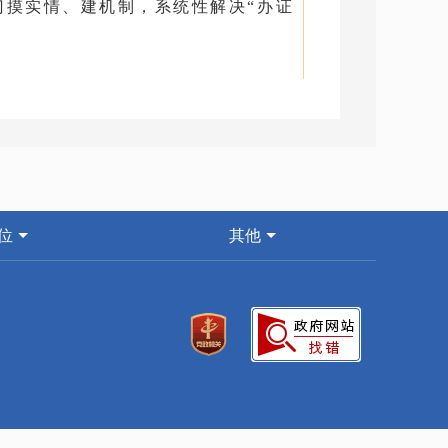
门摸实情、建机制，系统性解决“办证
工，他们身后是一桩历经8年的工程款纠
亲自接待，经多方调查了解，工程有争
月7日召集各方来到调解室，面对面、
”，向责任部门压“责任账”。经过连续
位
其他
署了支付协议。压在农民工心头8年的大
解疑难事项190件。