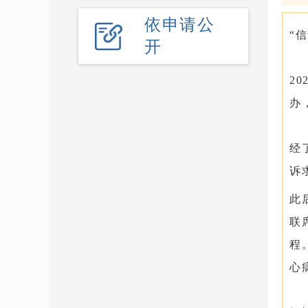
依申请公
“
开
2
办
经
诉
此
联
程
心