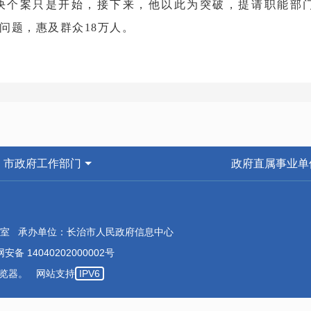
决个案只是开始，接下来，他以此为突破，提请职能部
”问题，惠及群众18万人。
025年5月，市群众工作中心迎来了20余名面色焦灼的农民
，因施工资料意外失火，导致矛盾化解陷入死局。文青峰
属实，但更多的是当事双方各执己见。经过多方调研，于6
对背深入沟通：对施工方算“民生账”，跟开发方讲“发展账
市政府工作部门
政府直属事业单
0小时耐心调解，直至凌晨1点，当事方终于握手言和，签
头，至此被移除。
室 承办单位：长治市人民政府信息中心
职信访局长以来，他累计接待群众2000余人次，带领团队化
安备 14040202000002号
本浏览器。 网站支持
IPV6
初心为民，善解事心“千千结”