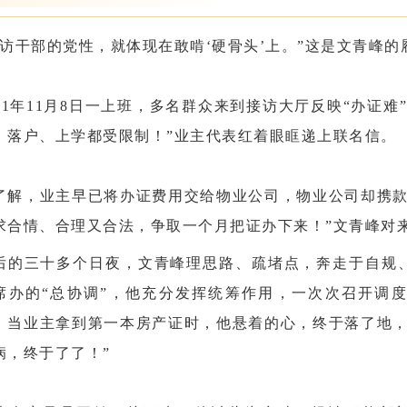
信访干部的党性，就体现在敢啃‘硬骨头’上。”这是文青峰的
021年11月8日一上班，多名群众来到接访大厅反映“办证
，落户、上学都受限制！”业主代表红着眼眶递上联名信。
了解，业主早已将办证费用交给物业公司，物业公司却携款
求合情、合理又合法，争取一个月把证办下来！”文青峰对
后的三十多个日夜，文青峰理思路、疏堵点，奔走于自规
席办的“总协调”，他充分发挥统筹作用，一次次召开调
。当业主拿到第一本房产证时，他悬着的心，终于落了地，
病，终于了了！”