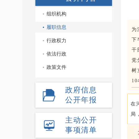
组织机构
履职信息
为
下
行政权力
干
依法行政
党
政策文件
树
1
政府信息
公开年报
在
局
主动公开
事项清单