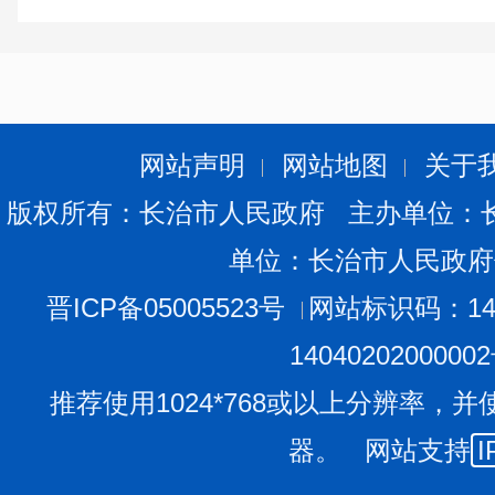
学习贯彻习近平总书记重要指示精神和党中央决策部署
推进信访工作法治化取得重大进展。始终着眼服务大局
充分发挥信访工作“晴雨表”作用。始终狠抓标本兼治
始终转作风树新风，深入贯彻中央八项规定精神学习教
网站声明
网站地图
关于
队伍，坚持以高质量党建更好引领保障信访工作高质量
版权所有：长治市人民政府 主办单位：
现了新作为、迈上了新台阶、呈现出新气象，在服务党
权益、促进社会和谐稳定等方面作出了重要贡献。
单位：长治市人民政府
会议指出，“十四五”时期，全国信访系统坚持一
晋ICP备05005523号
网站标识码：140
坚克难、砥砺前行，信访工作取得一系列带有标志性、
1404020200000
平总书记关于加强和改进人民信访工作的重要思想的理
推荐使用1024*768或以上分辨率，并
例》为标志、系列政策文件为支撑的制度成果，形成了
信访治理和信访问题源头治理的实践成果，形成了信访
器。 网站支持
I
规划和年度施工路线图有机衔接的改革成果，形成了以