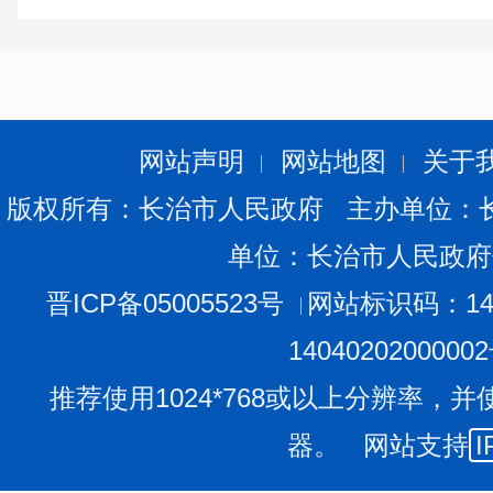
202
4
年，我局不断健全完善信息公开专栏，严格规范
运行情况、链接可用情况、栏目更新情况及信息内容质量
升信息公开工作的制度化、标准化水平。
（五）监督保障情况
2024年，按照
我局政务公开工作领导小组要求，领导
网站声明
网站地图
关于
确一名同志负责日常具体工作，确保政务公开工作的正常
版权所有：长治市人民政府 主办单位：
检查信息公开内容更新情况，对检查中发现的问题，及时
单位：长治市人民政府
得实效。
二、
主动公开政府信息情况
晋ICP备05005523号
网站标识码：140
第二十条第（一）
1404020200000
信息内容
本年
制发件数
本年
推荐使用1024*768或以上分辨率，并
规章
0
器。 网站支持
I
行政规范性文件
1