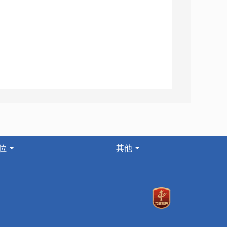
的人员。
额组成的规定》（详见官网
0170803_1758101.html），指本单位在报告期内直接支付给
成本的，不论是以货币形式支付的还是以实
总额是税前工资，包括单位从个人工资中直
位
其他
缴纳部分以及房费、水电费等，但不包括从
兑现的收益和各种资本性收益等。
均人数