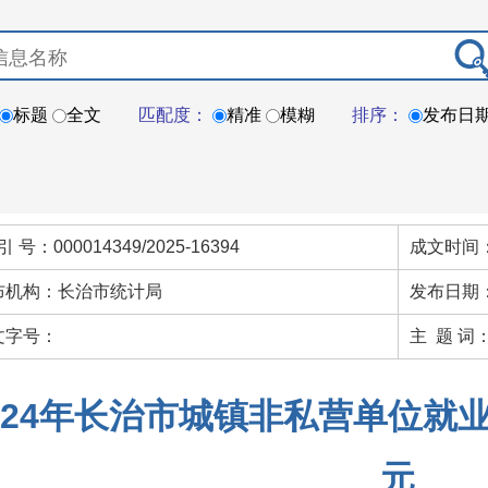
标题
全文
匹配度：
精准
模糊
排序：
发布日
引 号：000014349/2025-16394
成文时间：
布机构：长治市统计局
发布日期：
文字号：
主 题 词
024年长治市城镇非私营单位就业
元