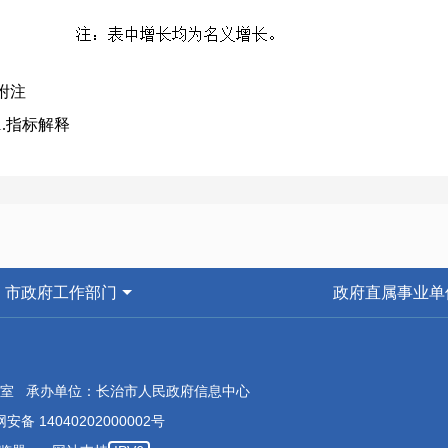
附注
1.指标解释
（1）单位就业人员：指在本单位工作，并由单位支付劳动报酬
（2）工资总额：根据《关于工资总
://www.stats.gov.cn/xxgk/zcfggz/tjxzfg2020/201708/t2
位全部从业人员的劳动报酬总额。不论是计入成本的还是不计入
式支付的，均应列入工资总额的计算范围。需要明确的是，工资
市政府工作部门
政府直属事业单
其代扣或代缴的个人所得税、社会保险基金和住房公积金等个人
工会经费或工会账户中发放的现金或实物，入股分红、股权激励
（3）平均工资：是指在报告期内单位发放工资的人均水平。
室 承办单位：长治市人民政府信息中心
安备 14040202000002号
计算公式为：从业人员平均工资=从业人员工资总额/从业人员平