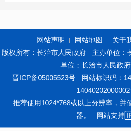
（
1）单位就业人员：指在本单位工作，并由单位支付
（
2）工资总额：根据《关于工资总
http://www.stats.gov.cn/xxgk/zcfggz/tjxzfg2020/20170
网站声明
网站地图
关于
本单位在报告期内（季度或年度）直接支付给本单位就
版权所有：长治市人民政府 主办单位：
资、计件工资、奖金、津贴和补贴、加班加点工资、特殊
单位：长治市人民政府
工资总额是税前工资，包括单位从个人工资中直接为
晋ICP备05005523号
网站标识码：140
险基金和住房公积金等个人缴纳部分，以及房费、水电费
1404020200000
工资总额不论是计入成本的还是不计入成本的，不论
推荐使用1024*768或以上分辨率，并
支付的，均应列入工资总额的计算范围。
器。 网站支持
I
（
3）平均工资：是指在报告期内单位发放工资的人均