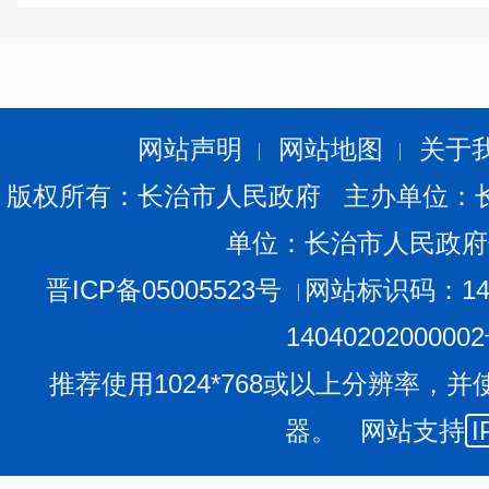
更主线还不十分明朗，经济增长后劲乏力；经济效益运行
部分企业困难重重，企业转换经营机制的任务仍相当艰巨
缓慢；就业压力增大，部分居民家庭生活困难。
网站声明
网站地图
关于
二、农业
版权所有：长治市人民政府 主办单位：
单位：长治市人民政府
2000年，全市面对遭受严重的旱灾等困难，积极调整
万场，初步形成一批具有特色农业的农产品生产基地，促
晋ICP备05005523号
网站标识码：140
粮食产量较大幅度减产。受严重的旱灾和种植面积调减的
1404020200000
斤，比上年减产16.9％。其中，夏粮产量1.33亿公斤，减产4
推荐使用1024*768或以上分辨率，并
12.1％。
器。 网站支持
I
主要经济作物中，油料、蔬菜、水果增产。全市油料产量2.