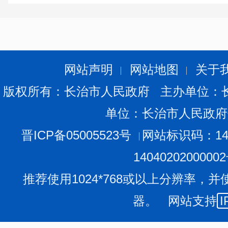
港、澳、台商投资企业
外商投资企业
图
2-1
按登记注册类型分组的工业企业
网站声明
网站地图
关于
版权所有：长治市人民政府 主办单位：
在工业企业法人单位中，采矿业
505
个，制造业
1846
单位：长治市人民政府
应业
152
个，分别占
20.2%
、
73.9%
和
6.1%
。
晋ICP备05005523号
网站标识码：140
在工业企业法人单位的从业人员中，采矿业占
47.7%
1404020200000
气及水生产和供应业占
3.8%
。在工业行业大类中，煤炭开
工业、化学原料和化学制品制造业从业人员数位居前三位
推荐使用1024*768或以上分辨率，并
2-2
）。
器。 网站支持
I
表
2-2
按行业分组的工业企业法人单位和从