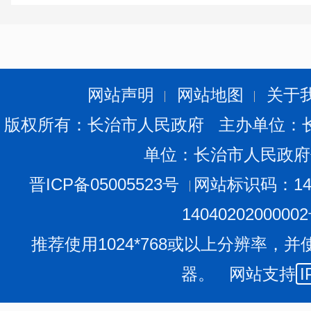
饲草料加工机械
1790
1030
挤奶机
137
39
果树修剪机
146
36
三、农田水利设施
网站声明
网站地图
关于
2016
年末，全市调查村中能够正常使用的机电井数量
6
版权所有：长治市人民政府 主办单位：
用的灌溉用水塘和水库数量
177
个。
单位：长治市人民政府
表
3
农田水利设施
晋ICP备05005523号
网站标识码：140
1404020200000
能正常使用的机电井数量
推荐使用1024*768或以上分辨率，并
排灌站数量
器。 网站支持
I
能灌溉用的水塘和水库
2016
年末，全市灌溉耕地面积
29.0
千公顷，其中有喷灌