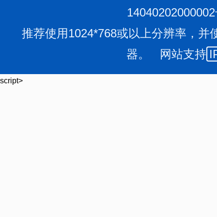
第七条
各级市场监管部门依职责分工，及时告知辖
1404020200000
调整情况。监管级别动态调整涉及监管层级变化的，应书
推荐使用1024*768或以上分辨率，并
管，确保全覆盖、无缝隙。
器。 网站支持
I
第三章 经营企业分级
第八条
医疗器械经营监管根据企业风险程度确定为
script>
（一）对风险程度高的企业实施四级监管，主要包括
生产经营企业专门提供贮存、运输服务的”经营企业和风险
（二）对风险程度较高的企业实施三级监管，主要包
管品种目录产品涉及的批发企业，上年度存在行政处罚或
企业；
（三）对风险程度一般的企业实施二级监管，主要包
二、三类医疗器械的批发企业，本行政区域医疗器械经营
业；
（四）对风险程度较低的企业实施一级监管，主要包