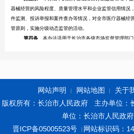
器械经营的风险程度、质量管理水平和企业监管信用情况
件监测、投诉举报和案件查办等情况，对全市医疗器械经
管原则，实施分级动态监管的活动。
第四条
本办法适用于长治市各级市场监督管理部门
活动的全过程。
第二章 职责分工
第五条
市市场监督管理局在国家药监局《医疗器械
综合分析产品风险程度、监督抽验、不良事件监测、产品
等因素，对国家局目录进行补充，确定《长治市医疗器械
网站声明
网站地图
关于
调整。负责组织和指导全市医疗器械经营分级监管工作，
版权所有：长治市人民政府 主办单位：
工作的落实。
单位：长治市人民政府
第六条
各县（区）市场监管局，各派出分局负责本
管理的具体工作，结合辖区情况，制定检查计划并组织实
晋ICP备05005523号
网站标识码：140