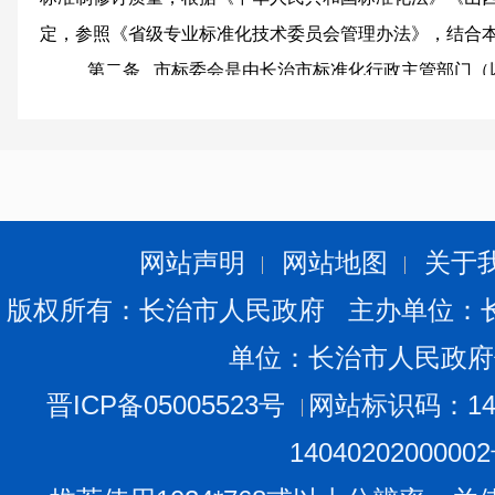
定
，参照
《
省级
专业标准化技术委员会管理办法》，结合
第二条
市
标委会是
由长治市
标准化行政主管部门（
成立
，在
一定专业领域内从事
市
级地方标准起草和技术审
本办法适用于
市
标委会的构成、组建、换届、调整和
第三条
市
标准化主管部门负责
市
标委会的统一规划
职责：
（一）组织实施
市
标委会管理相关的政策和制度；
网站声明
网站地图
关于
（二）规划
市
标委会的整体建设和布局；
版权所有：长治市人民政府 主办单位：
（三）协调和决定
市
标委会的组建、换届、调整、撤
单位：长治市人民政府
（四）协调组织
市
标委会相关人员的培训；
（五）监督检查
市
标委会的工作，组织对
市
标委会的
晋ICP备05005523号
网站标识码：140
（六）直接管理综合性、基础性和跨部门跨领域的
市
1404020200000
（七）其它与
市
标委会管理有关的职责。