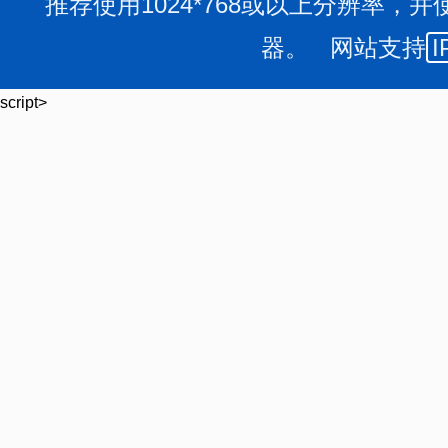
推荐使用1024*768或以上分辨率，并
器。 网站支持
I
script>
检查组一行先后深入壶关欢乐太行谷、通天峡、八泉峡
现场检查，并对企业存在的问题提出了现场整改要求。
此次检查以景区价格收费、客运索道、大型游乐设施
备检定、每日运检、“两个责任”落实、人员持证上岗、应
并对景区价格公示和特种设备日常管理进行了指导，提醒
好价格公示、隐患自查、人员培训等工作，现场操作人员
作，降低特种设备安全风险隐患，全力保障节日期间景区