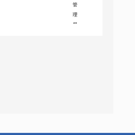
管
理
局