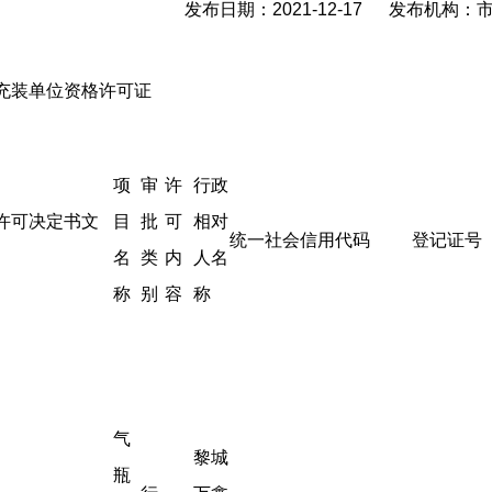
发布日期：2021-12-17 发布机构
充装单位资格许可证
项
审
许
行政
许可决定书文
目
批
可
相对
统一社会信用代码
登记证号
名
类
内
人名
称
别
容
称
气
黎城
瓶