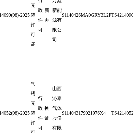
行
万鑫
充
政
新
新能
14090(08)-2025
装
91140426MA0GRY3L2P
TS4214090
许
办
源有
许
可
限公
可
司
证
气
山西
瓶
行
沁泰
充
政
换
气体
14052(08)-2025
装
9114043179021976X4
TS4214052
许
证
股份
许
可
有限
可