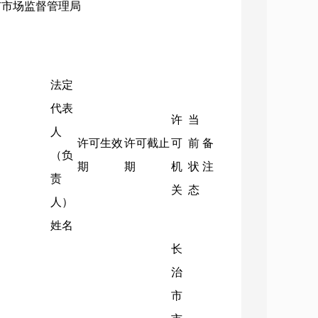
：市市场监督管理局
法定
代表
许
当
人
许可生效
许可截止
可
前
备
（负
期
期
机
状
注
责
关
态
人）
姓名
长
治
市