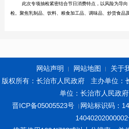
此次专项抽检紧密结合节日消费特点，‌以风险为导向
检。聚焦乳制品、饮料、粮食加工品、调味品、炒货食品及
消费量大的食品。这些食品是节日餐桌上的“常客”，也是
量安全至关重要。针对大型超市、农贸市场等人员密集、
场所是市民购买食品的主要渠道，人流量大，食品流通速
地发现潜在食品安全问题。截至目前，全市共完成220批次
不合格食品，我们已经全部启动核查处置，并进行信息公
网站声明
网站地图
关于
版权所有：长治市人民政府 主办单位：
单位：长治市人民政府
晋ICP备05005523号
网站标识码：140
1404020200000