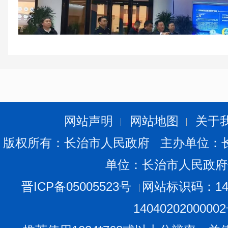
网站声明
网站地图
关于
版权所有：长治市人民政府 主办单位：
单位：长治市人民政府
下一步，市县（区）市场监管部门将持续加强绿色产
合规生产经营，严厉打击认证违法行为，推动绿色产品市
晋ICP备05005523号
网站标识码：140
1404020200000