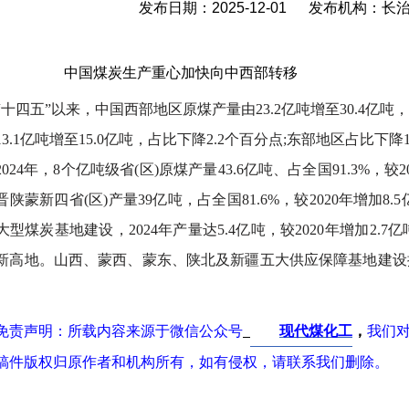
发布日期：2025-12-01 发布机构：
中国煤炭生产重心加快向中西部转移
“十四五”以来，中国西部地区原煤产量由23.2亿吨增至30.4亿吨
13.1亿吨增至15.0亿吨，占比下降2.2个百分点;东部地区占比下降
2024年，8个亿吨级省(区)原煤产量43.6亿吨、占全国91.3%，较
晋陕蒙新四省(区)产量39亿吨，占全国81.6%，较2020年增加8
大型煤炭基地建设，2024年产量达5.4亿吨，较2020年增加2.7
新高地。山西、蒙西、蒙东、陕北及新疆五大供应保障基地建设
免责声明：所载内容来源于
微信公众号
现代煤化工
，
我们
稿件版权归原作者和机构所有，如有侵权，请联系我们删除。