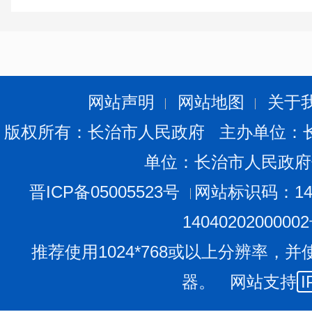
18条；人防风采20条；机关建设8条；人防知
人防概况6条；政务公开16条；道德讲堂专题
通过山西人防网站发布工作动态信息12条，
防》、《中国人民防空》杂志发布工作动态信
其中：机构职能信息公开所占比重为6%；
网站声明
网站地图
关于
为15%；工作动态信息公开所占比重为20%
版权所有：长治市人民政府 主办单位：
所占比重为10%；其它信息公开所占比重为4
三、政府信息公开重点工作完成情况
单位：长治市人民政府
针对政府信息公开重点工作，我办首先加强
晋ICP备05005523号
网站标识码：140
相关人员进行信息公开工作的教育培训，培
1404020200000
内容、相关配套措施、工作规范、保密知识
咨询等内容。其次是按照市政府要求，积极
推荐使用1024*768或以上分辨率，并
整理、采集、上报工作。第三是积极建立健
器。 网站支持
I
制度规范。我办严格按照《条例》要求结合
信息公开工作机制和公开受理机制，规范和