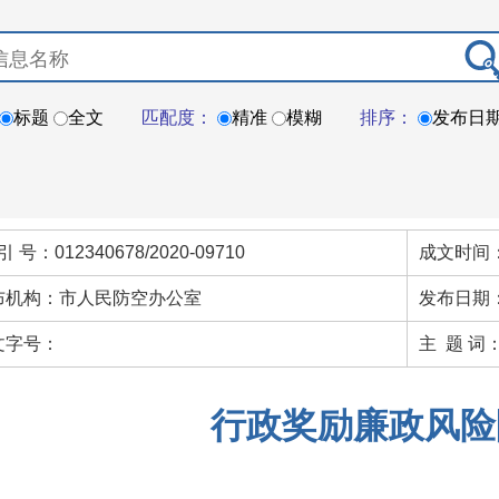
标题
全文
匹配度：
精准
模糊
排序：
发布日
引 号：012340678/2020-09710
成文时间：
布机构：市人民防空办公室
发布日期：
文字号：
主 题 词
行政奖励廉政风险