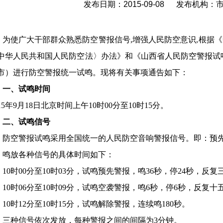
发布日期：2015-09-08 发布机构
为使广大干部群众熟悉防空警报信号,增强人民防空意识,根据
中华人民共和国人民防空法〉办法》和《山西省人民防空警报试
市）进行防空警报统一试鸣。现将有关事项通告如下：
一、
试鸣时间
1
5
年9月18日北京时间上午10时00分至10时15分。
二、
试鸣信号
防空警报试鸣采用全国统一的人民防空音响警报信号。即：预
鸣放各种信号的具体时间如下：
10时00分至10时03分，试鸣预先警报，鸣36秒，停24秒，反
10时06分至10时09分，试鸣空袭警报，鸣6秒，停6秒，反复
10时12分至10时15分，试鸣解除警报，连续鸣180秒。
三种信号依次发放，每种警报之间的间隔为3分钟。