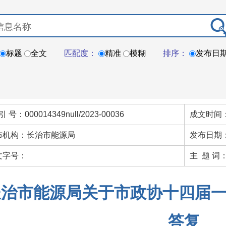
标题
全文
匹配度：
精准
模糊
排序：
发布日
引 号：000014349null/2023-00036
成文时间：
布机构：长治市能源局
发布日期：
文字号：
主 题 词
长治市能源局关于市政协十四届一
答复