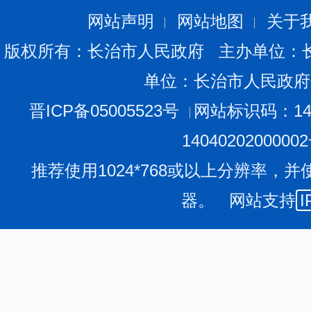
企业
机构
益组织
网站声明
网站地图
关于
一、本年新收政府信息公开申
1
0
0
0
版权所有：长治市人民政府 主办单位：
请数量
二、上年结转政府信息公开申
单位：长治市人民政府
0
0
0
0
请数量
晋ICP备05005523号
网站标识码：140
（一）予以公开
0
0
0
0
1404020200000
（二）部分公开（区分
推荐使用1024*768或以上分辨率，并
处理的，只计这一情
0
0
0
0
形，不计其他情形）
器。 网站支持
I
1.属于国家秘密
0
0
0
0
2.其他法律行政
0
0
0
0
法规禁止公开
3.危及“三安全一
0
0
0
0
稳定”